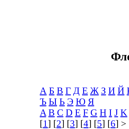
Фл
А
Б
В
Г
Д
Е
Ж
З
И
Й
Ъ
Ы
Ь
Э
Ю
Я
A
B
C
D
E
F
G
H
I
J
K
[
1
] [
2
] [
3
] [
4
] [
5
] [
6
] >