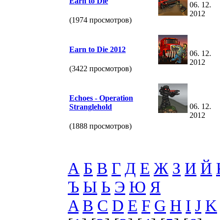
Earn to Die
06. 12.
2012
(1974 просмотров)
Earn to Die 2012
06. 12.
2012
(3422 просмотров)
Echoes - Operation
06. 12.
Stranglehold
2012
(1888 просмотров)
А
Б
В
Г
Д
Е
Ж
З
И
Й
Ъ
Ы
Ь
Э
Ю
Я
A
B
C
D
E
F
G
H
I
J
K