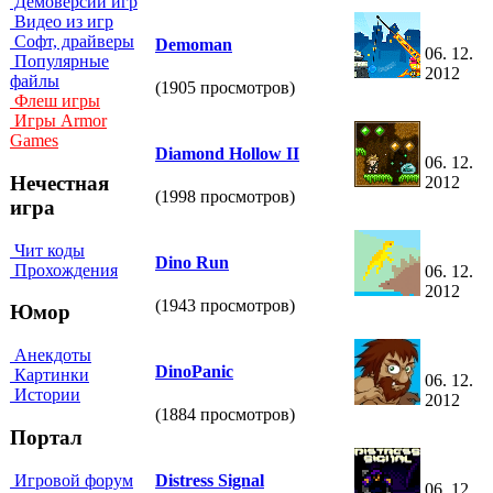
Демоверсии игр
Видео из игр
Софт, драйверы
Demoman
06. 12.
Популярные
2012
файлы
(1905 просмотров)
Флеш игры
Игры Armor
Games
Diamond Hollow II
06. 12.
Нечестная
2012
(1998 просмотров)
игра
Чит коды
Dino Run
Прохождения
06. 12.
2012
(1943 просмотров)
Юмор
Анекдоты
DinoPanic
Картинки
06. 12.
Истории
2012
(1884 просмотров)
Портал
Игровой форум
Distress Signal
06. 12.