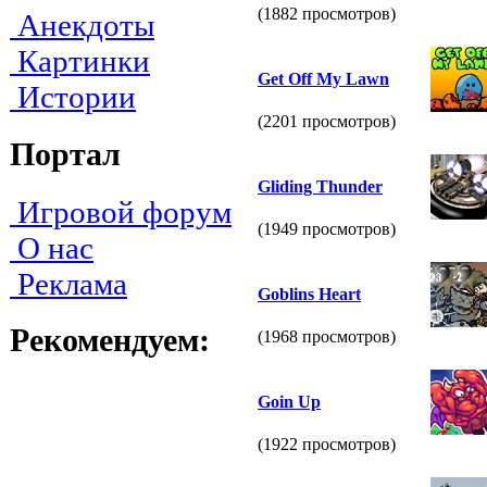
(1882 просмотров)
Анекдоты
Картинки
Get Off My Lawn
Истории
(2201 просмотров)
Портал
Gliding Thunder
Игровой форум
(1949 просмотров)
О нас
Реклама
Goblins Heart
Рекомендуем:
(1968 просмотров)
Goin Up
(1922 просмотров)