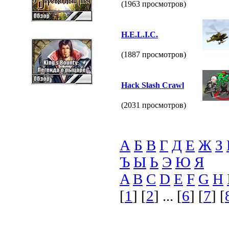
(1963 просмотров)
H.E.L.I.C.
(1887 просмотров)
Hack Slash Crawl
(2031 просмотров)
А
Б
В
Г
Д
Е
Ж
З
Ъ
Ы
Ь
Э
Ю
Я
A
B
C
D
E
F
G
H
[
1
] [
2
] ... [
6
] [
7
] [