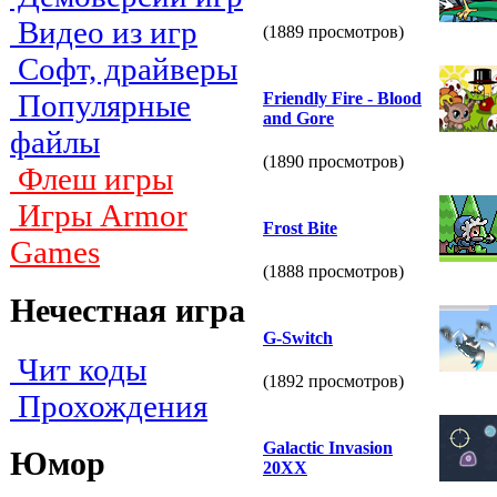
Видео из игр
(1889 просмотров)
Софт, драйверы
Популярные
Friendly Fire - Blood
and Gore
файлы
(1890 просмотров)
Флеш игры
Игры Armor
Frost Bite
Games
(1888 просмотров)
Нечестная игра
G-Switch
Чит коды
(1892 просмотров)
Прохождения
Galactic Invasion
Юмор
20XX