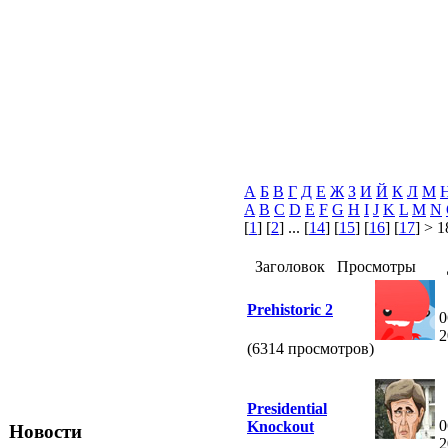
А
Б
В
Г
Д
Е
Ж
З
И
Й
К
Л
М
A
B
C
D
E
F
G
H
I
J
K
L
M
N
[
1
] [
2
] ... [
14
] [
15
] [
16
] [
17
] > 1
Заголовок
Просмотры
Prehistoric 2
0
2
(6314 просмотров)
Presidential
0
Knockout
Новости
2