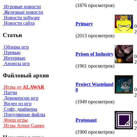
(1876 просмотров)
Игровые новости
Железные новости
Новости software
Новости сайта
Primary
0
2
Статьи
(2013 просмотров)
Обзоры игр
Превью
Prison of Industry
0
Интервью
2
Анонсы игр
(1961 просмотров)
Файловый архив
Project Wasteland
Игры от
ALAWAR
0
0
Патчи
2
Демоверсии игр
(1949 просмотров)
Видео из игр
Софт, драйверы
Популярные файлы
Protonaut
Флеш игры
0
Игры Armor Games
2
(1900 просмотров)