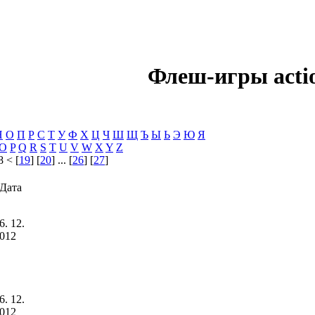
Флеш-игры acti
Н
О
П
Р
С
Т
У
Ф
Х
Ц
Ч
Ш
Щ
Ъ
Ы
Ь
Э
Ю
Я
O
P
Q
R
S
T
U
V
W
X
Y
Z
8 < [
19
] [
20
] ... [
26
] [
27
]
Дата
6. 12.
012
6. 12.
012