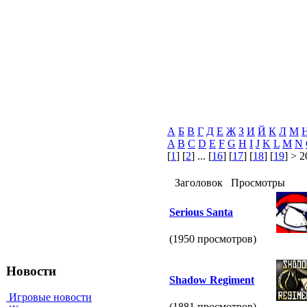
А
Б
В
Г
Д
Е
Ж
З
И
Й
К
Л
М
A
B
C
D
E
F
G
H
I
J
K
L
M
N
[
1
] [
2
] ... [
16
] [
17
] [
18
] [
19
] > 2
Заголовок
Просмотры
Serious Santa
(1950 просмотров)
Новости
Shadow Regiment
Игровые новости
(1881 просмотров)