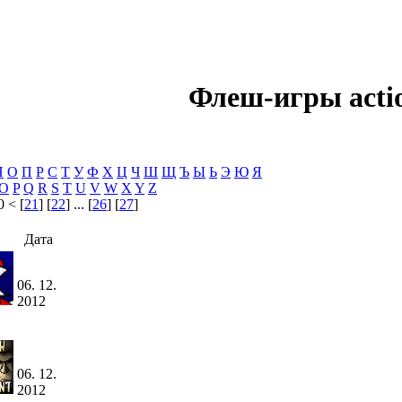
Флеш-игры acti
Н
О
П
Р
С
Т
У
Ф
Х
Ц
Ч
Ш
Щ
Ъ
Ы
Ь
Э
Ю
Я
O
P
Q
R
S
T
U
V
W
X
Y
Z
0 < [
21
] [
22
] ... [
26
] [
27
]
Дата
06. 12.
2012
06. 12.
2012