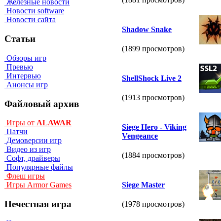
Железные новости
Новости software
Новости сайта
Shadow Snake
Статьи
(1899 просмотров)
Обзоры игр
Превью
Интервью
ShellShock Live 2
Анонсы игр
(1913 просмотров)
Файловый архив
Игры от
ALAWAR
Siege Hero - Viking
Патчи
Vengeance
Демоверсии игр
Видео из игр
(1884 просмотров)
Софт, драйверы
Популярные файлы
Флеш игры
Siege Master
Игры Armor Games
Нечестная игра
(1978 просмотров)