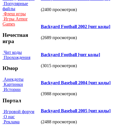
Популярные
файлы
(2400 просмотров)
Флеш игры
Игры Armor
Games
Васkуаrd Fооtbаll 2002 [чит коды]
Нечестная
(2689 просмотров)
игра
Чит коды
Васkуаrd Fооtbаll [чит коды]
Прохождения
(3015 просмотров)
Юмор
Анекдоты
Васkуаrd Ваsebаll 2004 [чит коды]
Картинки
Истории
(3988 просмотров)
Портал
Васkуаrd Ваsebаll 2005 [чит коды]
Игровой форум
О нас
Реклама
(2488 просмотров)