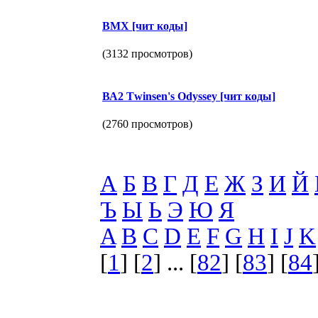
ВМХ [чит коды]
(3132 просмотров)
ВА2 Тwinsen's Оdуsseу [чит коды]
(2760 просмотров)
А
Б
В
Г
Д
Е
Ж
З
И
Й
Ъ
Ы
Ь
Э
Ю
Я
A
B
C
D
E
F
G
H
I
J
K
[
1
] [
2
] ... [
82
] [
83
] [
84