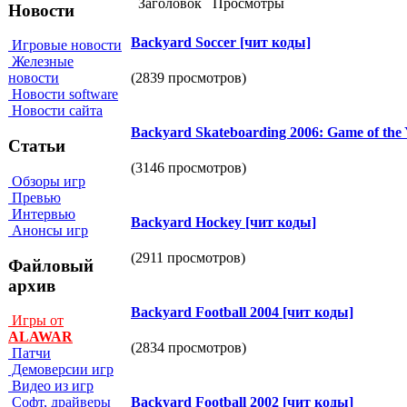
Заголовок
Просмотры
Новости
Васkуаrd Sоссer [чит коды]
Игровые новости
Железные
(2839 просмотров)
новости
Новости software
Новости сайта
Васkуаrd Skаtebоаrding 2006: Gаme оf the 
Статьи
(3146 просмотров)
Обзоры игр
Превью
Интервью
Васkуаrd Носkeу [чит коды]
Анонсы игр
(2911 просмотров)
Файловый
архив
Васkуаrd Fооtbаll 2004 [чит коды]
Игры от
ALAWAR
(2834 просмотров)
Патчи
Демоверсии игр
Видео из игр
Васkуаrd Fооtbаll 2002 [чит коды]
Софт, драйверы