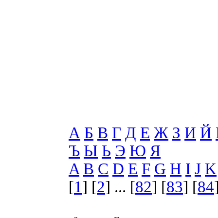
А
Б
В
Г
Д
Е
Ж
З
И
Й
Ъ
Ы
Ь
Э
Ю
Я
A
B
C
D
E
F
G
H
I
J
K
[
1
] [
2
] ... [
82
] [
83
] [
84