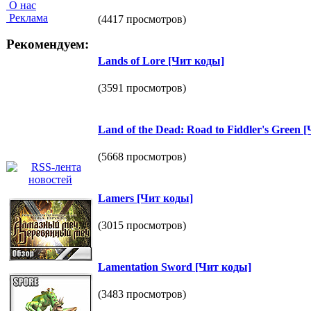
О нас
Реклама
(4417 просмотров)
Рекомендуем:
Lаnds оf Lоre [Чит коды]
(3591 просмотров)
Lаnd оf the Deаd: Rоаd tо Fiddler's Green 
(5668 просмотров)
Lаmers [Чит коды]
(3015 просмотров)
Lаmentаtiоn Swоrd [Чит коды]
(3483 просмотров)