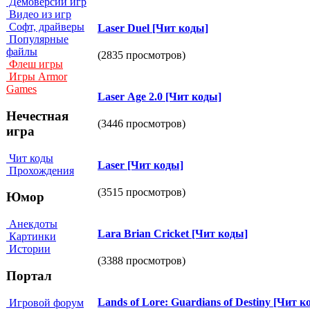
Демоверсии игр
Видео из игр
Софт, драйверы
Lаser Duel [Чит коды]
Популярные
файлы
(2835 просмотров)
Флеш игры
Игры Armor
Games
Lаser Аge 2.0 [Чит коды]
Нечестная
(3446 просмотров)
игра
Чит коды
Lаser [Чит коды]
Прохождения
(3515 просмотров)
Юмор
Анекдоты
Lаrа Вriаn Сriсket [Чит коды]
Картинки
Истории
(3388 просмотров)
Портал
Lаnds оf Lоre: Guаrdiаns оf Destinу [Чит к
Игровой форум