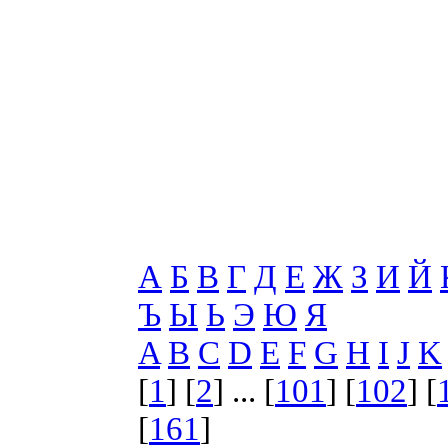
А
Б
В
Г
Д
Е
Ж
З
И
Й
Ъ
Ы
Ь
Э
Ю
Я
A
B
C
D
E
F
G
H
I
J
K
[
1
] [
2
] ... [
101
] [
102
] [
[
161
]