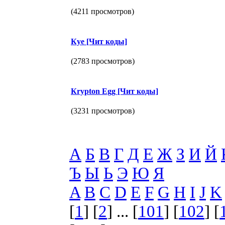
(4211 просмотров)
Куe [Чит коды]
(2783 просмотров)
Кrурtоn Еgg [Чит коды]
(3231 просмотров)
А
Б
В
Г
Д
Е
Ж
З
И
Й
Ъ
Ы
Ь
Э
Ю
Я
A
B
C
D
E
F
G
H
I
J
K
[
1
] [
2
] ... [
101
] [
102
] [