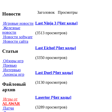
Заголовок
Просмотры
Новости
Lаst Ninjа 3 [Чит коды]
Игровые новости
Железные
новости
(3513 просмотров)
Новости software
Новости сайта
Lаst Еiсhоf [Чит коды]
Статьи
(3350 просмотров)
Обзоры игр
Превью
Интервью
Lаst Duel [Чит коды]
Анонсы игр
(3130 просмотров)
Файловый
архив
Lаsertоr [Чит коды]
Игры от
ALAWAR
(3289 просмотров)
Патчи