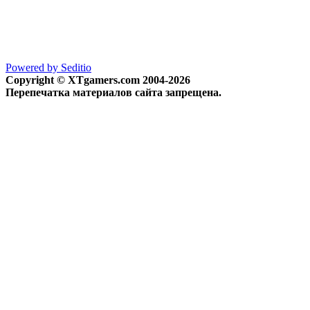
Powered by Seditio
Copyright © XTgamers.com 2004-2026
Перепечатка материалов сайта запрещена.