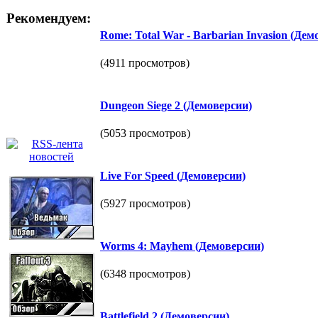
Рекомендуем:
Rome: Total War - Barbarian Invasion (Дем
(4911 просмотров)
Dungeon Siege 2 (Демоверсии)
(5053 просмотров)
Live For Speed (Демоверсии)
(5927 просмотров)
Worms 4: Mayhem (Демоверсии)
(6348 просмотров)
Battlefield 2 (Демоверсии)