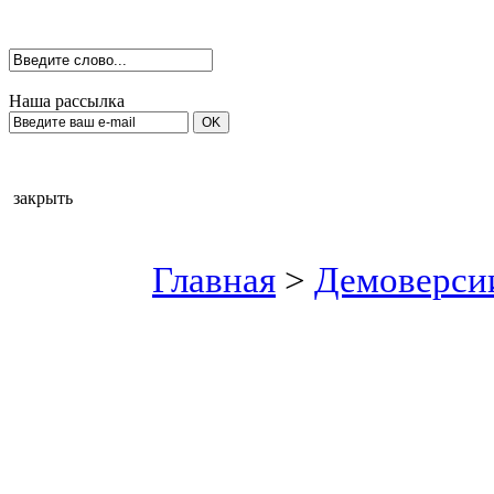
Наша рассылка
закрыть
Главная
>
Демоверси