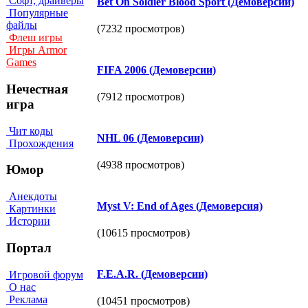
Софт, драйверы
Bet On Soldier Blood Sport (Демоверсии)
Популярные
файлы
(7232 просмотров)
Флеш игры
Игры Armor
Games
FIFA 2006 (Демоверсии)
Нечестная
(7912 просмотров)
игра
Чит коды
NHL 06 (Демоверсии)
Прохождения
(4938 просмотров)
Юмор
Анекдоты
Myst V: End of Ages (Демоверсия)
Картинки
Истории
(10615 просмотров)
Портал
F.E.A.R. (Демоверсии)
Игровой форум
О нас
Реклама
(10451 просмотров)