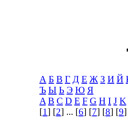
А
Б
В
Г
Д
Е
Ж
З
И
Й
Ъ
Ы
Ь
Э
Ю
Я
A
B
C
D
E
F
G
H
I
J
K
[
1
] [
2
] ... [
6
] [
7
] [
8
] [
9
]