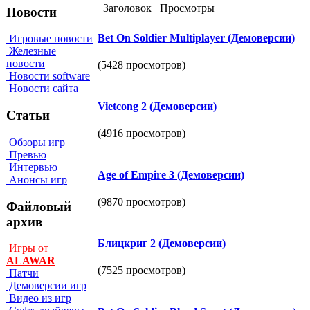
Заголовок
Просмотры
Новости
Bet On Soldier Multiplayer (Демоверсии)
Игровые новости
Железные
новости
(5428 просмотров)
Новости software
Новости сайта
Vietcong 2 (Демоверсии)
Статьи
(4916 просмотров)
Обзоры игр
Превью
Интервью
Age of Empire 3 (Демоверсии)
Анонсы игр
(9870 просмотров)
Файловый
архив
Блицкриг 2 (Демоверсии)
Игры от
ALAWAR
(7525 просмотров)
Патчи
Демоверсии игр
Видео из игр