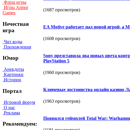
Флеш игры
Игры Armor
(1687 просмотров)
Games
Нечестная
EA Motive работает над новой игрой, а Ma
игра
(1608 просмотров)
Чит коды
Прохождения
Sony представила два новых цвета контр
Юмор
PlayStation 5
Анекдоты
(1960 просмотров)
Картинки
Истории
Ключевые достоинства онлайн казино Л
Портал
(1963 просмотров)
Игровой форум
О нас
Реклама
Появился геймплей Total War: Warhammer
Рекомендуем:
(1181 просмотров)