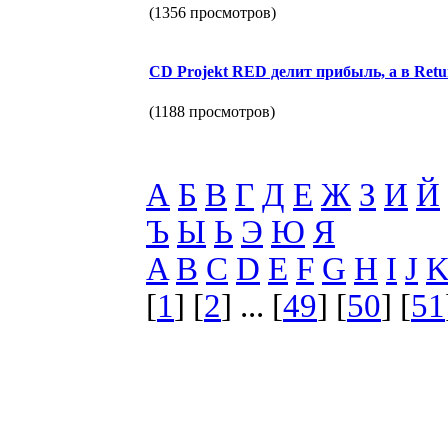
(1356 просмотров)
CD Projekt RED делит прибыль, а в Retu
(1188 просмотров)
А
Б
В
Г
Д
Е
Ж
З
И
Й
Ъ
Ы
Ь
Э
Ю
Я
A
B
C
D
E
F
G
H
I
J
[
1
] [
2
] ... [
49
] [
50
] [
51