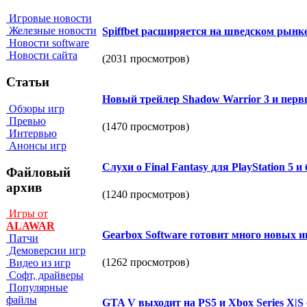
Игровые новости
Железные новости
Spiffbet расширяется на шведском рынке
Новости software
Новости сайта
(2031 просмотров)
Статьи
Новый трейлер Shadow Warrior 3 и перв
Обзоры игр
Превью
(1470 просмотров)
Интервью
Анонсы игр
Слухи о Final Fantasy для PlayStation 5 
Файловый
архив
(1240 просмотров)
Игры от
ALAWAR
Gearbox Software готовит много новых и
Патчи
Демоверсии игр
(1262 просмотров)
Видео из игр
Софт, драйверы
Популярные
файлы
GTA V выходит на PS5 и Xbox Series X|S о