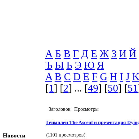
А
Б
В
Г
Д
Е
Ж
З
И
Й
Ъ
Ы
Ь
Э
Ю
Я
A
B
C
D
E
F
G
H
I
J
[
1
] [
2
] ... [
49
] [
50
] [
51
Заголовок
Просмотры
Геймплей The Ascent и презентация Dying
(1101 просмотров)
Новости