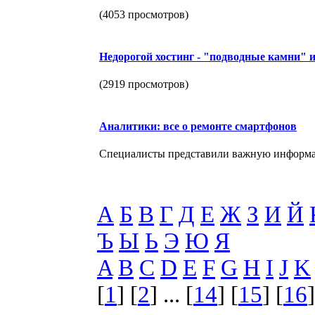
(4053 просмотров)
Недорогой хостинг - "подводные камни" 
(2919 просмотров)
Аналитики: все о ремонте смартфонов
Специалисты представили важную информа
А
Б
В
Г
Д
Е
Ж
З
И
Й
Ъ
Ы
Ь
Э
Ю
Я
A
B
C
D
E
F
G
H
I
J
K
[
1
] [
2
] ... [
14
] [
15
] [
16
]