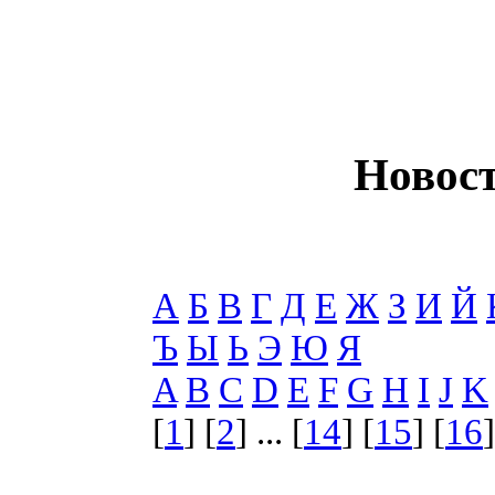
Новост
А
Б
В
Г
Д
Е
Ж
З
И
Й
Ъ
Ы
Ь
Э
Ю
Я
A
B
C
D
E
F
G
H
I
J
K
[
1
] [
2
] ... [
14
] [
15
] [
16
]