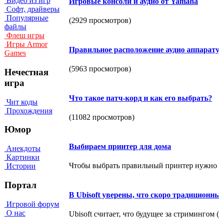
Видео из игр
Игровые консоли и аудио от Yamaha
Софт, драйверы
Популярные
(2929 просмотров)
файлы
Флеш игры
Игры Armor
Правильное расположение аудио аппарат
Games
(5963 просмотров)
Нечестная
игра
Что такое патч-корд и как его выбрать?
Чит коды
Прохождения
(11082 просмотров)
Юмор
Выбираем принтер для дома
Анекдоты
Картинки
Чтобы выбрать правильный принтер нужно о
Истории
Портал
В Ubisoft уверены, что скоро традиционн
Игровой форум
О нас
Ubisoft считает, что будущее за стримингом