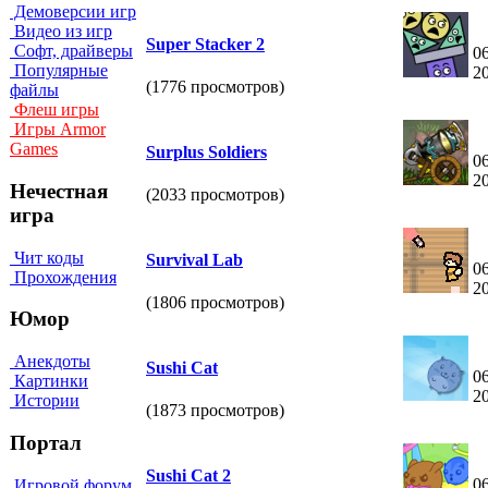
Демоверсии игр
Видео из игр
Super Stacker 2
Софт, драйверы
06
Популярные
2
(1776 просмотров)
файлы
Флеш игры
Игры Armor
Games
Surplus Soldiers
06
2
Нечестная
(2033 просмотров)
игра
Чит коды
Survival Lab
06
Прохождения
2
(1806 просмотров)
Юмор
Анекдоты
Sushi Cat
06
Картинки
2
Истории
(1873 просмотров)
Портал
Sushi Cat 2
06
Игровой форум