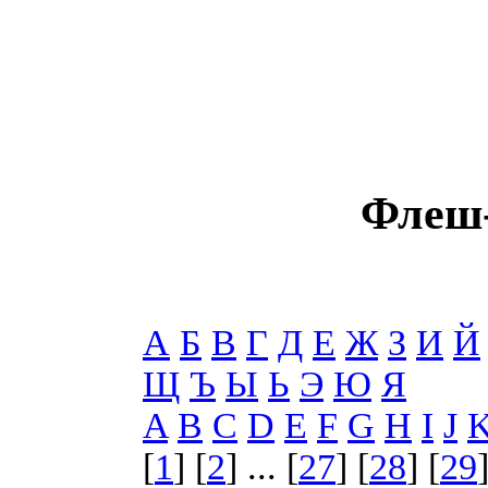
Флеш-
А
Б
В
Г
Д
Е
Ж
З
И
Й
Щ
Ъ
Ы
Ь
Э
Ю
Я
A
B
C
D
E
F
G
H
I
J
[
1
] [
2
] ... [
27
] [
28
] [
29