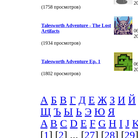
2
(1758 просмотров)
Talesworth Adventure - The Lost
06
Artifacts
2
(1934 просмотров)
Talesworth Adventure Ep. 1
06
2
(1802 просмотров)
А
Б
В
Г
Д
Е
Ж
З
И
Й
Щ
Ъ
Ы
Ь
Э
Ю
Я
A
B
C
D
E
F
G
H
I
J
[
1
] [
2
] ... [
27
] [
28
] [
29