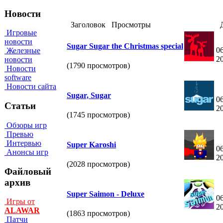
Новости
Заголовок
Просмотры
Д
Игровые
новости
Sugar Sugar the Christmas special
06
Железные
2
новости
(1790 просмотров)
Новости
software
Новости сайта
Sugar, Sugar
06
Статьи
2
(1745 просмотров)
Обзоры игр
Превью
Интервью
Super Karoshi
06
Анонсы игр
2
(2028 просмотров)
Файловый
архив
Super Saimon - Deluxe
06
Игры от
2
ALAWAR
(1863 просмотров)
Патчи