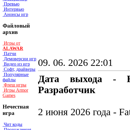
Превью
Интервью
Анонсы игр
Файловый
архив
Игры от
ALAWAR
Патчи
Демоверсии игр
09. 06. 2026 22:01
Видео из игр
Софт, драйверы
Популярные
Дата выхода - Н
файлы
Флеш игры
Разработчик
Игры Armor
Games
Нечестная
2 июня 2026 года - Fat
игра
Чит коды
Прохождения