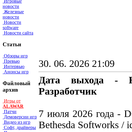
Игровые
новости
Железные
новости
Новости
software
Новости сайта
Статьи
Обзоры игр
30. 06. 2026 21:09
Превью
Интервью
Анонсы игр
Дата выхода - Н
Файловый
Разработчик
архив
Игры от
ALAWAR
7 июля 2026 года - D
Патчи
Демоверсии игр
Bethesda Softworks / i
Видео из игр
Софт, драйверы