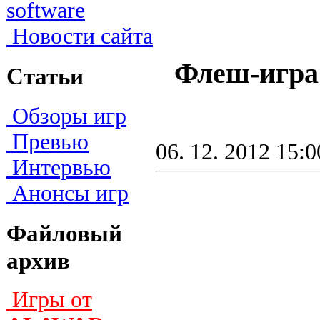
software
Новости сайта
Флеш-игра 
Статьи
Обзоры игр
Превью
06. 12. 2012 15:0
Интервью
Анонсы игр
Файловый
архив
Игры от