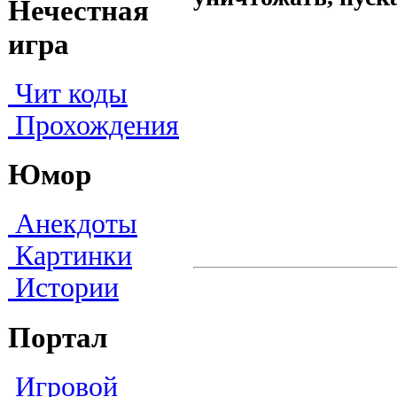
Нечестная
игра
Чит коды
Прохождения
Юмор
Анекдоты
Картинки
Истории
Портал
Игровой