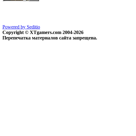
Powered by Seditio
Copyright © XTgamers.com 2004-2026
Перепечатка материалов сайта запрещена.