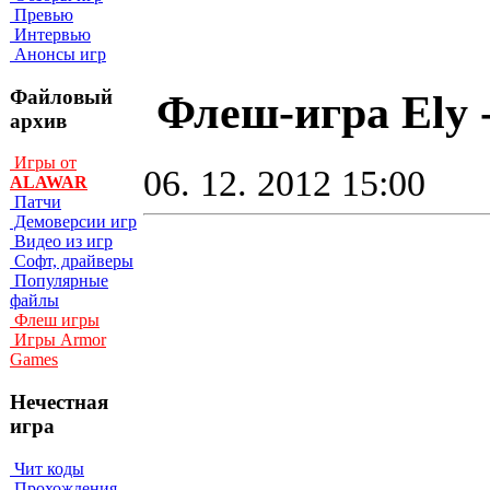
Превью
Интервью
Анонсы игр
Файловый
Флеш-игра Ely 
архив
Игры от
06. 12. 2012 15:00
ALAWAR
Патчи
Демоверсии игр
Видео из игр
Софт, драйверы
Популярные
файлы
Флеш игры
Игры Armor
Games
Нечестная
игра
Чит коды
Прохождения