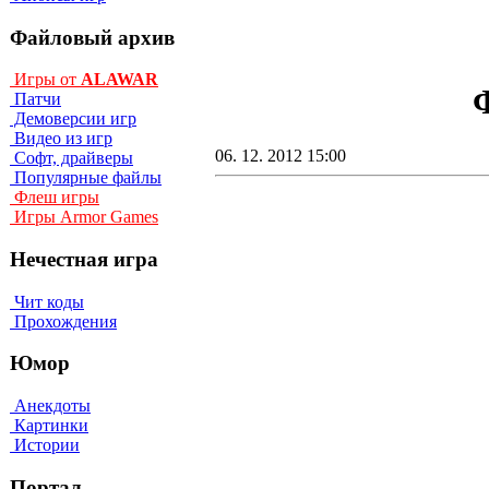
Файловый архив
Игры от
ALAWAR
Патчи
Демоверсии игр
Видео из игр
06. 12. 2012 15:00
Софт, драйверы
Популярные файлы
Флеш игры
Игры Armor Games
Нечестная игра
Чит коды
Прохождения
Юмор
Анекдоты
Картинки
Истории
Портал