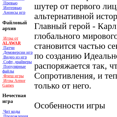
Превью
шутер от первого ли
Интервью
Анонсы игр
альтернативной исто
Файловый
Главный герой - Карл
архив
глобального мирового 
Игры от
ALAWAR
становится частью се
Патчи
Демоверсии игр
по созданию Идеальн
Видео из игр
Софт, драйверы
распоряжается так, ч
Популярные
файлы
Сопротивления, и те
Флеш игры
Игры Armor
только от него.
Games
Нечестная
игра
Особенности игры
Чит коды
Прохождения