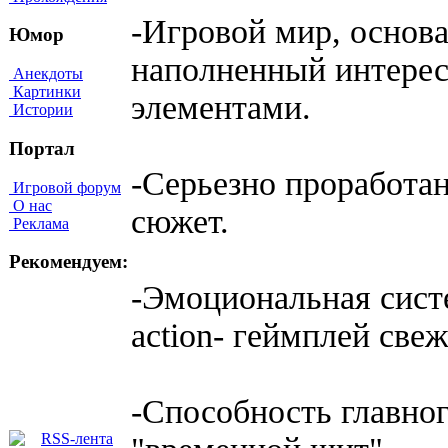
-Игровой мир, основ
Юмор
наполненный интере
Анекдоты
Картинки
элементами.
Истории
Портал
-Серьезно проработан
Игровой форум
О нас
сюжет.
Реклама
Рекомендуем:
-Эмоциональная сист
action- геймплей све
-Способность главног