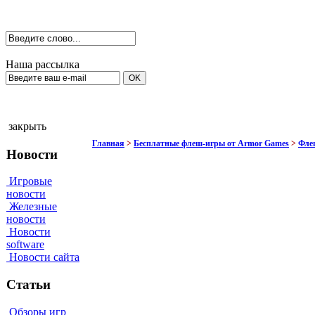
Наша рассылка
закрыть
Главная
>
Бесплатные флеш-игры от Armor Games
>
Фле
Новости
Игровые
новости
Железные
новости
Новости
software
Новости сайта
Статьи
Обзоры игр