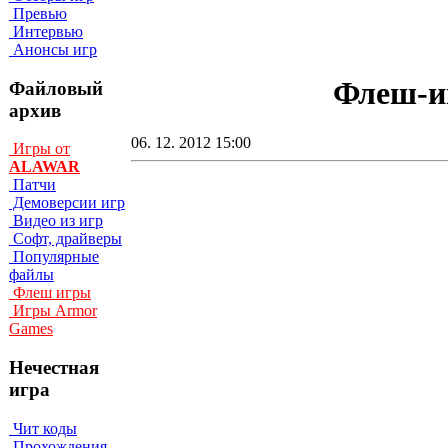
Превью
Интервью
Анонсы игр
Флеш-иг
Файловый
архив
06. 12. 2012 15:00
Игры от
ALAWAR
Патчи
Демоверсии игр
Видео из игр
Софт, драйверы
Популярные
файлы
Флеш игры
Игры Armor
Games
Нечестная
игра
Чит коды
Прохождения