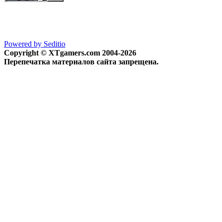
Powered by Seditio
Copyright © XTgamers.com 2004-2026
Перепечатка материалов сайта запрещена.