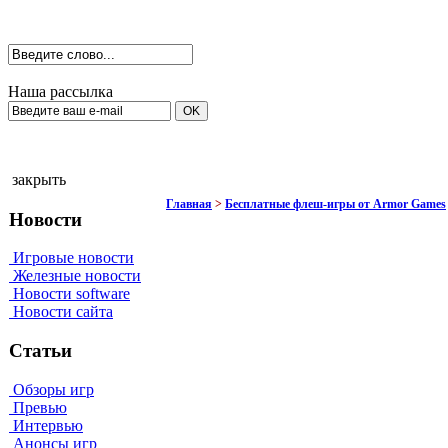
Наша рассылка
закрыть
Главная
>
Бесплатные флеш-игры от Armor Games
Новости
Игровые новости
Железные новости
Новости software
Новости сайта
Статьи
Обзоры игр
Превью
Интервью
Анонсы игр