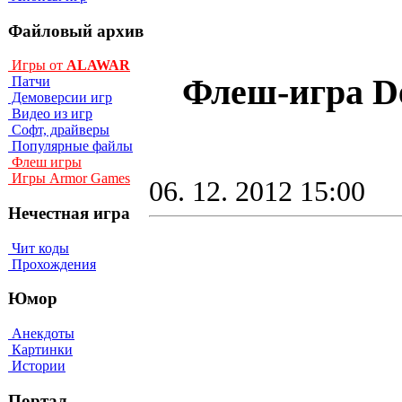
Файловый архив
Игры от
ALAWAR
Флеш-игра De
Патчи
Демоверсии игр
Видео из игр
Софт, драйверы
Популярные файлы
Флеш игры
Игры Armor Games
06. 12. 2012 15:00
Нечестная игра
Чит коды
Прохождения
Юмор
Анекдоты
Картинки
Истории
Портал