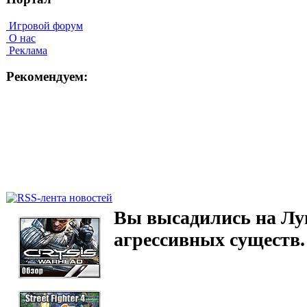
Игровой форум
О нас
Реклама
Рекомендуем:
Вы высадились на Лу
агрессивных существ.