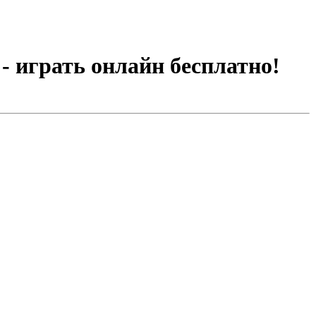
 - играть онлайн бесплатно!