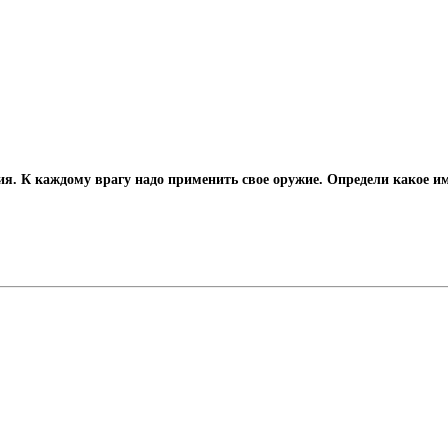
я. К каждому врагу надо применить свое оружие. Определи какое и