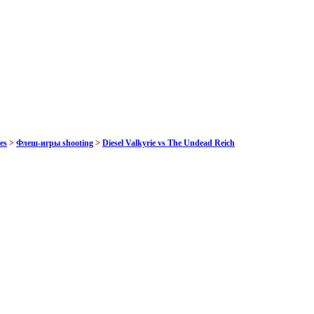
es
>
Флеш-игры shooting
>
Diesel Valkyrie vs The Undead Reich