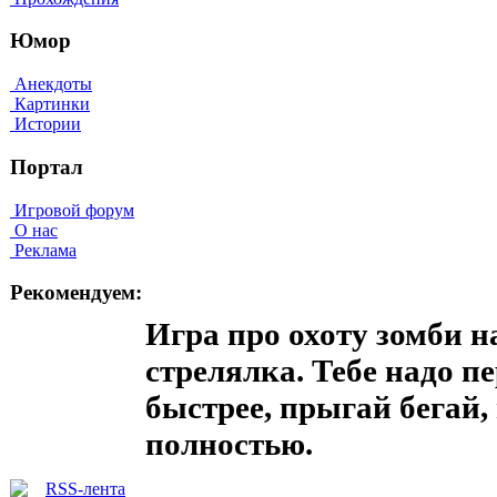
Юмор
Анекдоты
Картинки
Истории
Портал
Игровой форум
О нас
Реклама
Рекомендуем:
Игра про охоту зомби 
стрелялка. Тебе надо п
быстрее, прыгай бегай,
полностью.