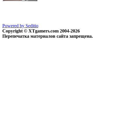
Powered by Seditio
Copyright © XTgamers.com 2004-2026
Перепечатка материалов сайта запрещена.