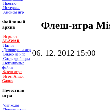
Превью
Интервью
Анонсы игр
Файловый
Флеш-игра Mis
архив
Игры от
ALAWAR
Патчи
Демоверсии игр
06. 12. 2012 15:00
Видео из игр
Софт, драйверы
Популярные
файлы
Флеш игры
Игры Armor
Games
Нечестная
игра
Чит коды
Прохождения