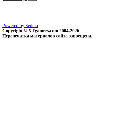
Powered by Seditio
Copyright © XTgamers.com 2004-2026
Перепечатка материалов сайта запрещена.