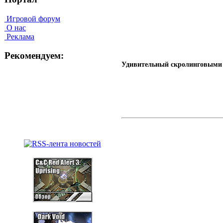
Игровой форум
О нас
Реклама
Рекомендуем:
Удивительный скролинговыми 