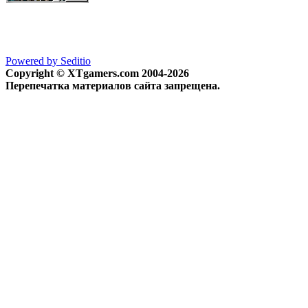
Powered by Seditio
Copyright © XTgamers.com 2004-2026
Перепечатка материалов сайта запрещена.