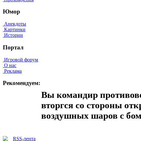
Юмор
Анекдоты
Картинки
Истории
Портал
Игровой форум
О нас
Реклама
Рекомендуем:
Вы командир противово
вторгся со стороны от
воздушных шаров с бом