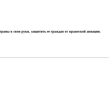
страны в свои руки, защитить ее граждан от вражеской авиации.