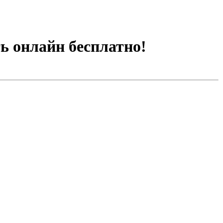
ть онлайн бесплатно!