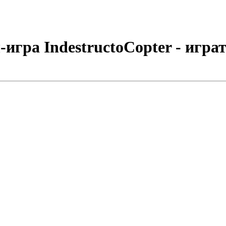
игра IndestructoCopter - игра