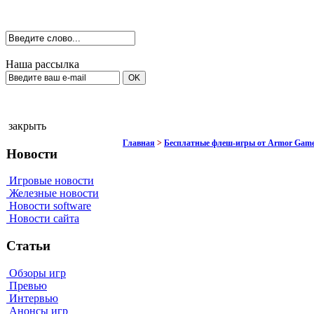
Наша рассылка
закрыть
Главная
>
Бесплатные флеш-игры от Armor Gam
Новости
Игровые новости
Железные новости
Новости software
Новости сайта
Статьи
Обзоры игр
Превью
Интервью
Анонсы игр