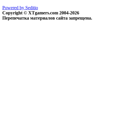
Powered by Seditio
Copyright © XTgamers.com 2004-2026
Перепечатка материалов сайта запрещена.