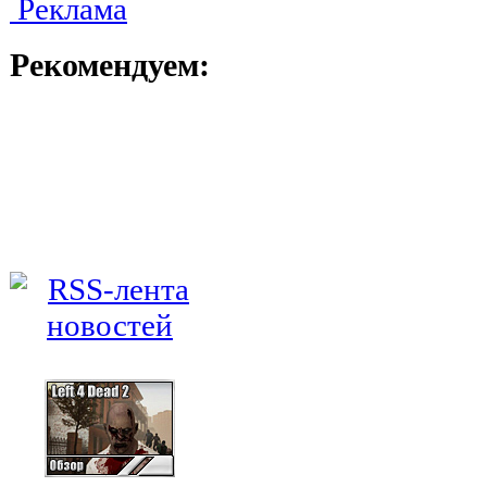
Реклама
Рекомендуем: