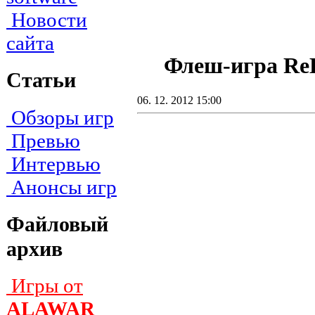
Новости
сайта
Флеш-игра ReB
Статьи
06. 12. 2012 15:00
Обзоры игр
Превью
Интервью
Анонсы игр
Файловый
архив
Игры от
ALAWAR