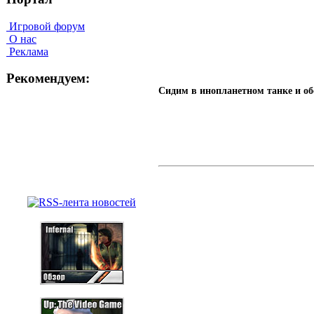
Игровой форум
О нас
Реклама
Рекомендуем:
Сидим в инопланетном танке и о