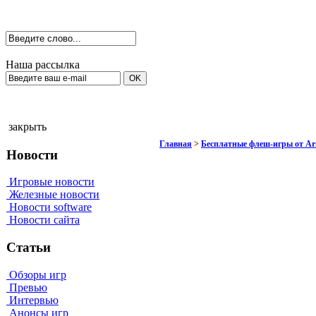
Наша рассылка
закрыть
Главная
>
Бесплатные флеш-игры от A
Новости
Игровые новости
Железные новости
Новости software
Новости сайта
Статьи
Обзоры игр
Превью
Интервью
Анонсы игр