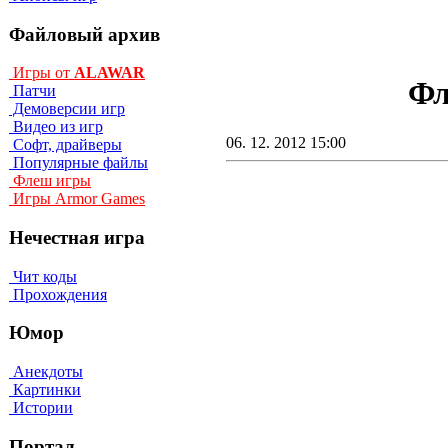
Файловый архив
Игры от
ALAWAR
Фл
Патчи
Демоверсии игр
Видео из игр
06. 12. 2012 15:00
Софт, драйверы
Популярные файлы
Флеш игры
Игры Armor Games
Нечестная игра
Чит коды
Прохождения
Юмор
Анекдоты
Картинки
Истории
Портал