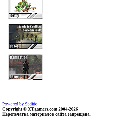
Powered by Seditio
Copyright © XTgamers.com 2004-2026
Перепечатка материалов сайта запрещена.