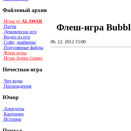
Файловый архив
Игры от
ALAWAR
Флеш-игра Bubble
Патчи
Демоверсии игр
Видео из игр
06. 12. 2012 15:00
Софт, драйверы
Популярные файлы
Флеш игры
Игры Armor Games
Нечестная игра
Чит коды
Прохождения
Юмор
Анекдоты
Картинки
Истории
Портал