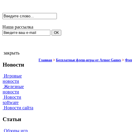
Наша рассылка
закрыть
Главная
>
Бесплатные флеш-игры от Armor Games
>
Флеш
Новости
Игровые
новости
Железные
новости
Новости
software
Новости сайта
Статьи
Обзоры игр