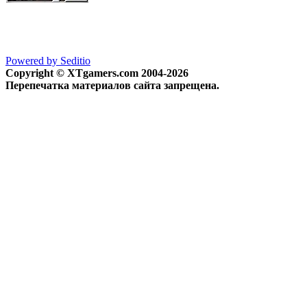
Powered by Seditio
Copyright © XTgamers.com 2004-2026
Перепечатка материалов сайта запрещена.