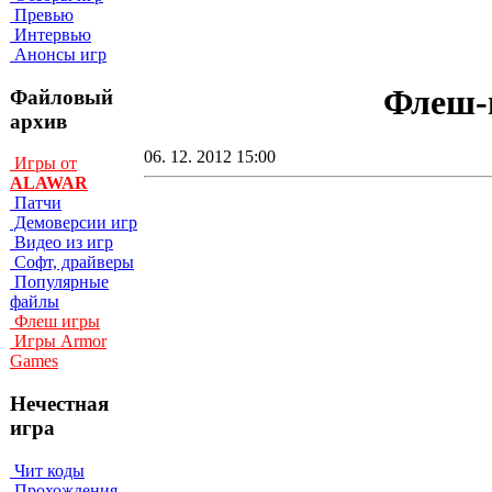
Превью
Интервью
Анонсы игр
Флеш-и
Файловый
архив
06. 12. 2012 15:00
Игры от
ALAWAR
Патчи
Демоверсии игр
Видео из игр
Софт, драйверы
Популярные
файлы
Флеш игры
Игры Armor
Games
Нечестная
игра
Чит коды
Прохождения