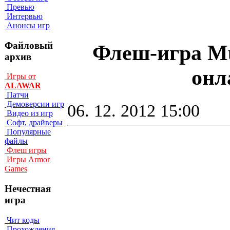
Превью
Интервью
Анонсы игр
Файловый
Флеш-игра Mus
архив
онл
Игры от
ALAWAR
Патчи
Демоверсии игр
06. 12. 2012 15:00
Видео из игр
Софт, драйверы
Популярные
файлы
Флеш игры
Игры Armor
Games
Нечестная
игра
Чит коды
Прохождения