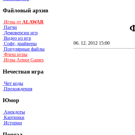
Файловый архив
Игры от
ALAWAR
Ф
Патчи
Демоверсии игр
Видео из игр
06. 12. 2012 15:00
Софт, драйверы
Популярные файлы
Флеш игры
Игры Armor Games
Нечестная игра
Чит коды
Прохождения
Юмор
Анекдоты
Картинки
Истории
Портал