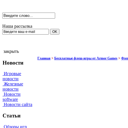
Наша рассылка
закрыть
Главная
>
Бесплатные флеш-игры от Armor Games
>
Флеш
Новости
Игровые
новости
Железные
новости
Новости
software
Новости сайта
Статьи
Обзоры игр