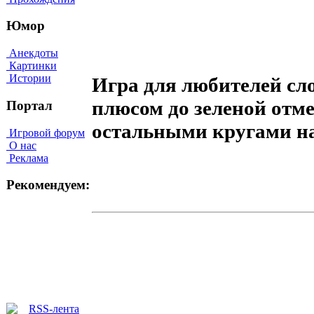
Юмор
Анекдоты
Картинки
Истории
Игра для любителей сло
плюсом до зеленой отме
Портал
остальными кругами на
Игровой форум
О нас
Реклама
Рекомендуем: