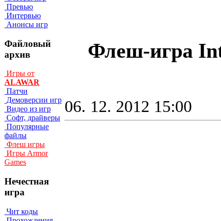
Превью
Интервью
Анонсы игр
Файловый
Флеш-игра Int
архив
Игры от
ALAWAR
Патчи
Демоверсии игр
06. 12. 2012 15:00
Видео из игр
Софт, драйверы
Популярные
файлы
Флеш игры
Игры Armor
Games
Нечестная
игра
Чит коды
Прохождения