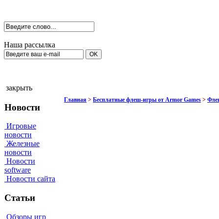
Наша рассылка
закрыть
Главная
>
Бесплатные флеш-игры от Armor Games
>
Флеш
Новости
Игровые
новости
Железные
новости
Новости
software
Новости сайта
Статьи
Обзоры игр