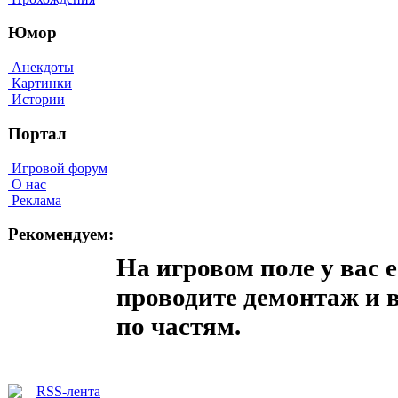
Юмор
Анекдоты
Картинки
Истории
Портал
Игровой форум
О нас
Реклама
Рекомендуем:
На игровом поле у вас 
проводите демонтаж и в
по частям.