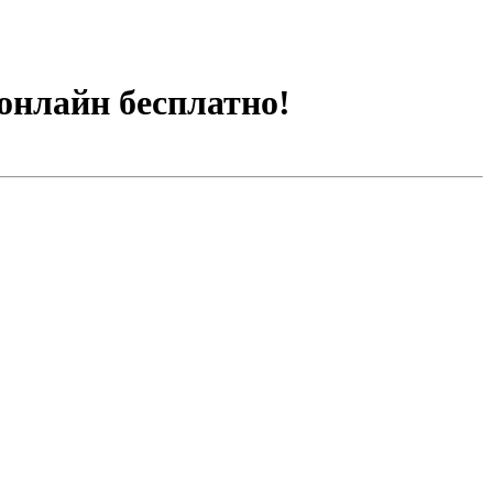
 онлайн бесплатно!