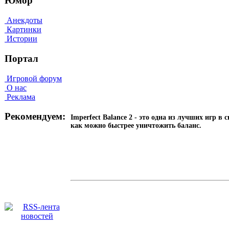
Юмор
Анекдоты
Картинки
Истории
Портал
Игровой форум
О нас
Реклама
Рекомендуем:
Imperfect Balance 2 - это одна из лучших игр 
как можно быстрее уничтожить баланс.