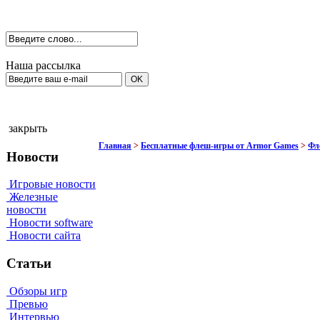
Наша рассылка
закрыть
Главная
>
Бесплатные флеш-игры от Armor Games
>
Фле
Новости
Игровые новости
Железные
новости
Новости software
Новости сайта
Статьи
Обзоры игр
Превью
Интервью