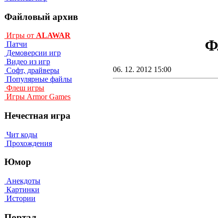
Файловый архив
Игры от
ALAWAR
Ф
Патчи
Демоверсии игр
Видео из игр
06. 12. 2012 15:00
Софт, драйверы
Популярные файлы
Флеш игры
Игры Armor Games
Нечестная игра
Чит коды
Прохождения
Юмор
Анекдоты
Картинки
Истории
Портал