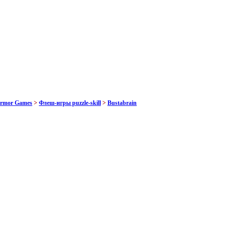
Armor Games
>
Флеш-игры puzzle-skill
>
Bustabrain