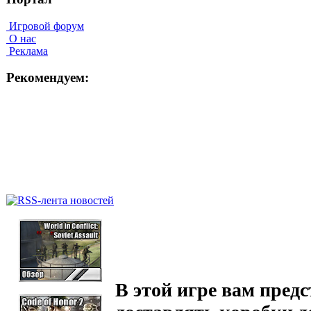
Игровой форум
О нас
Реклама
Рекомендуем:
В этой игре вам пред