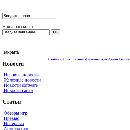
Наша рассылка
закрыть
Главная
>
Бесплатные флеш-игры от Armor Games
Новости
Игровые новости
Железные новости
Новости software
Новости сайта
Статьи
Обзоры игр
Превью
Интервью
Анонсы игр