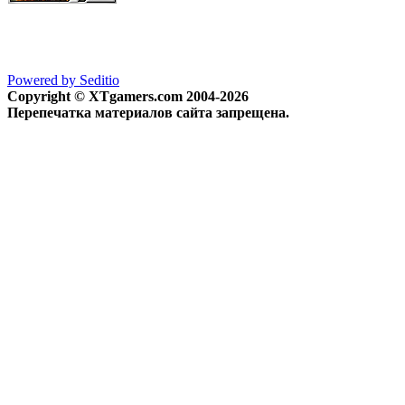
Powered by Seditio
Copyright © XTgamers.com 2004-2026
Перепечатка материалов сайта запрещена.