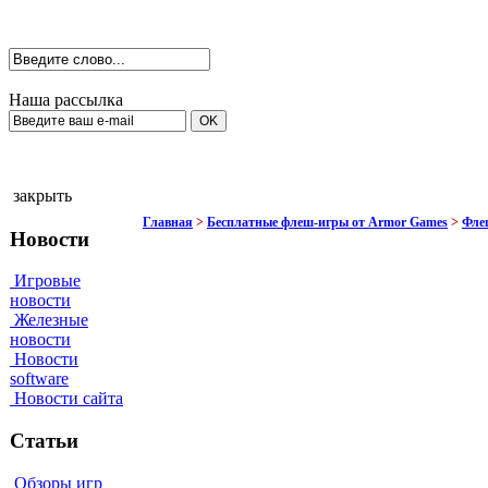
Наша рассылка
закрыть
Главная
>
Бесплатные флеш-игры от Armor Games
>
Флеш
Новости
Игровые
новости
Железные
новости
Новости
software
Новости сайта
Статьи
Обзоры игр