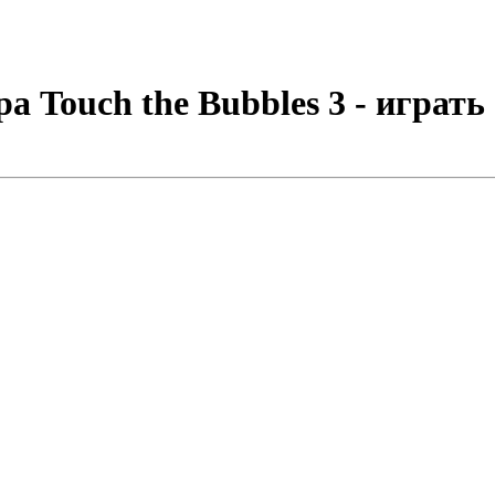
а Touch the Bubbles 3 - играть