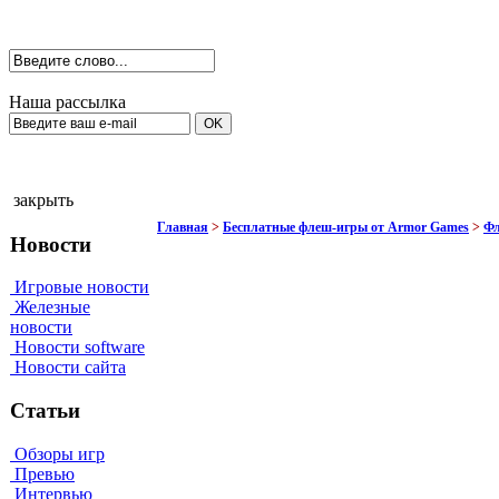
Наша рассылка
закрыть
Главная
>
Бесплатные флеш-игры от Armor Games
>
Фл
Новости
Игровые новости
Железные
новости
Новости software
Новости сайта
Статьи
Обзоры игр
Превью
Интервью