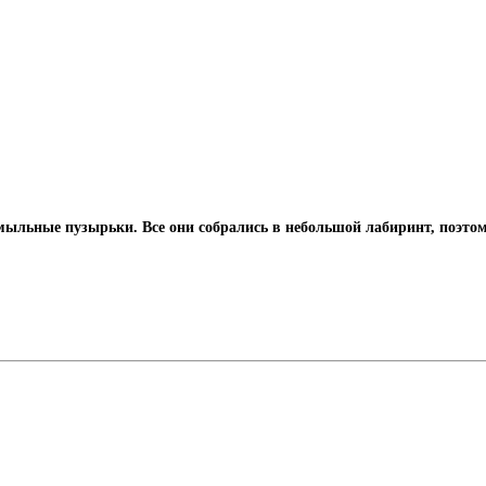
 мыльные пузырьки. Все они собрались в небольшой лабиринт, поэтом