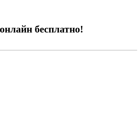
 онлайн бесплатно!