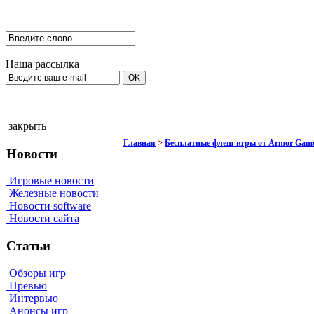
Наша рассылка
закрыть
Главная
>
Бесплатные флеш-игры от Armor Gam
Новости
Игровые новости
Железные новости
Новости software
Новости сайта
Статьи
Обзоры игр
Превью
Интервью
Анонсы игр