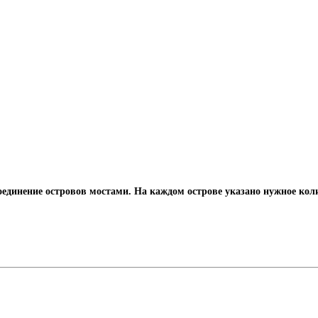
оединение островов мостами. На каждом острове указано нужное коли