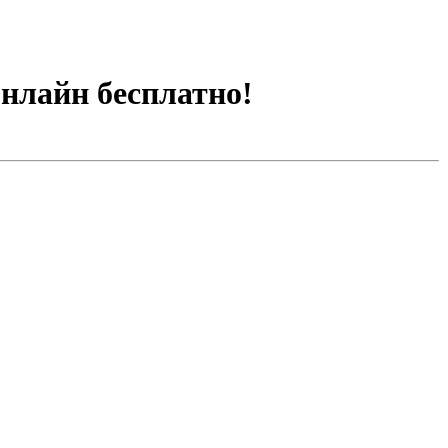
онлайн бесплатно!