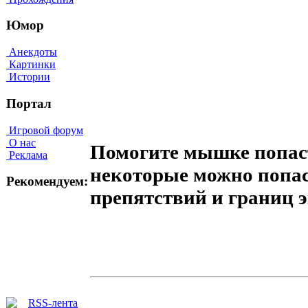
Юмор
Анекдоты
Картинки
Истории
Портал
Игровой форум
О нас
Помогите мышке попаст
Реклама
некоторые можно попас
Рекомендуем:
препятствий и границ 