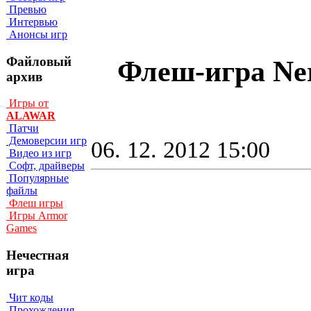
Превью
Интервью
Анонсы игр
Файловый
Флеш-игра Ner
архив
Игры от
ALAWAR
Патчи
Демоверсии игр
06. 12. 2012 15:00
Видео из игр
Софт, драйверы
Популярные
файлы
Флеш игры
Игры Armor
Games
Нечестная
игра
Чит коды
Прохождения