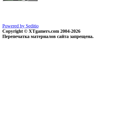
Powered by Seditio
Copyright © XTgamers.com 2004-2026
Перепечатка материалов сайта запрещена.