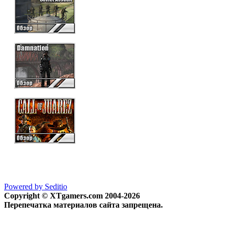
Powered by Seditio
Copyright © XTgamers.com 2004-2026
Перепечатка материалов сайта запрещена.