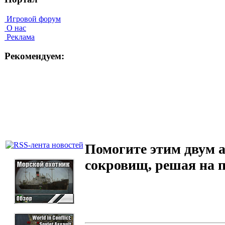
Игровой форум
О нас
Реклама
Рекомендуем:
Помогите этим двум а
сокровищ, решая на 