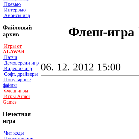
Превью
Интервью
Анонсы игр
Файловый
Флеш-игра I
архив
Игры от
ALAWAR
Патчи
Демоверсии игр
06. 12. 2012 15:00
Видео из игр
Софт, драйверы
Популярные
файлы
Флеш игры
Игры Armor
Games
Нечестная
игра
Чит коды
Прохождения