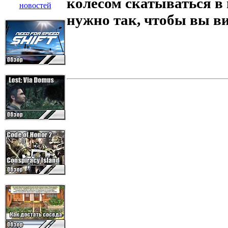
колесом скатываться в
нужно так, чтобы вы в