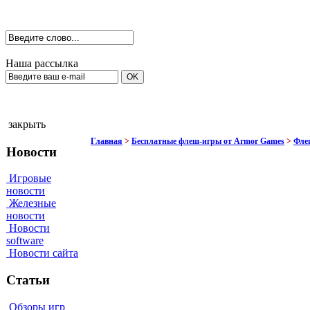
Наша рассылка
закрыть
Главная
>
Бесплатные флеш-игры от Armor Games
>
Флеш
Новости
Игровые
новости
Железные
новости
Новости
software
Новости сайта
Статьи
Обзоры игр