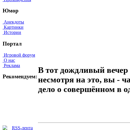
Юмор
Анекдоты
Картинки
Истории
Портал
Игровой форум
О нас
Реклама
В тот дождливый вечер 
Рекомендуем:
несмотря на это, вы - 
дело о совершённом в о