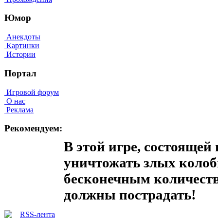
Юмор
Анекдоты
Картинки
Истории
Портал
Игровой форум
О нас
Реклама
Рекомендуем:
В этой игре, состоящей
уничтожать злых колоб
бесконечным количеств
должны пострадать!